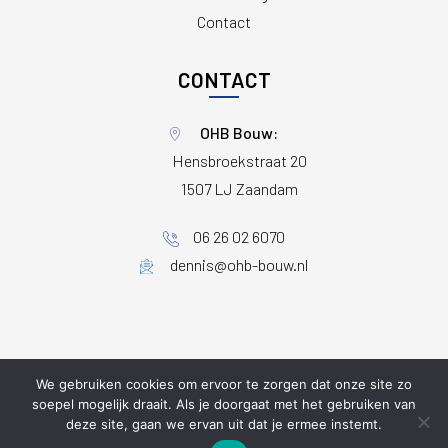
Contact
CONTACT
OHB Bouw:
Hensbroekstraat 20
1507 LJ Zaandam
06 26 02 6070
dennis@ohb-bouw.nl
We gebruiken cookies om ervoor te zorgen dat onze site zo
Copyright ©
OHB Bouw
2026
soepel mogelijk draait. Als je doorgaat met het gebruiken van
Sitemap
|
Algemene voorwaarden
|
Privacy statement
deze site, gaan we ervan uit dat je ermee instemt.
[popup_anything id="541"]